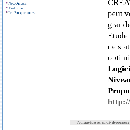
CREA
NotoOn.com
JN-Forum
peut v
Les Entreprenautes
grande
Etude 
de stat
optimi
Logici
Nivea
Propos
http:/
Pourquoi passer au développement o