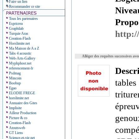
Faire un lien
Recommander ce site
Nivea
Tous les partenaires
Propos
Espricrea
Graphilab
http:/
Turquie Aras
Creation-Flash
Horslimite.net
Ma Maison de A a Z
Tabs 4 acoustic
Alléger des requêtes successiv
Web-Arts-Gallery
Myphphost.net
Descr
referencement-fr
Psdmag
Mincoin
tables
Boobup
Egao
tritur
ELODIE FREGE
horslimite.net
Annuaire des Gites
épreuv
Implisite
Ailleur Production
genoux
Picture & co
Creation-Flash
compét
Atoutsweb
GT Liens
Science-et-vie.net