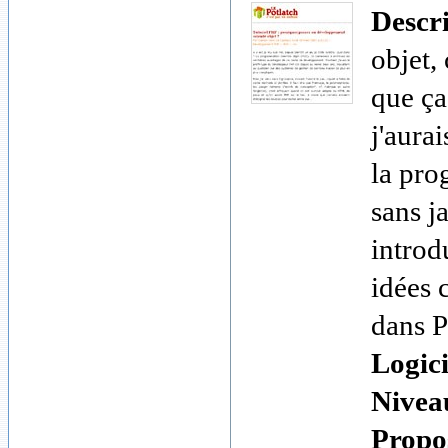
Descr
objet,
que ça
j'aura
la pro
sans j
introd
idées 
dans 
Logici
Nivea
Propos