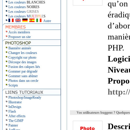
qu’on 
Les couleurs
BLANCHES
Les couleurs
NOIRES
Les couleurs
GRISES
éradiq
Les couleurs
M
U
L
T
I
P
L
E
S
Autre
d’abor
Accès membres
manièr
Proposer un site
PHP.
Bannière animée
Changer les couleurs
Logici
Copyright sur photo
Découpe des images
Fusion des calques liés
Nivea
Gommer par dégradé
Gommer sans abîmer
Propos
Photos dans un cercle
Scripts
http:/
Photoshop/ImageReady
Illustrator
InDesign
Flash
Vos utilisateurs buggent ? Quelques 
After effects
The GIMP
Descr
Painter