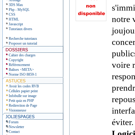
ArtRage
3DS Max
s'immi
Php - MySQL
CSS
notre 
HTML
Javascript
joujou
Tutoriaux divers
Recherche tutoriaux
concer
Proposer un tutorial
public
Cahier des charges
Copyright
voire r
Référencement
Balises <META>
respon
Norme ISO 8859-1
prendr
Avoir les codes RVB
Cellules papier peint
Infobulle sur image
repous
Petit quiz en PHP
Redirection de Page
interf
Visionneuse
éviter.
Forum
Newsletter
Logici
Contact