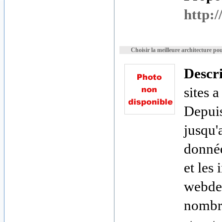
http:/
Choisir la meilleure architecture po
Descr
sites 
Depuis
jusqu'
donnée
et les
webdes
nombr