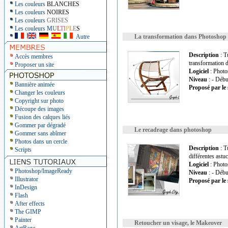
Les couleurs
BLANCHES
Les couleurs
NOIRES
Les couleurs
GRISES
Les couleurs
M
U
L
T
I
P
L
E
S
Autre
La transformation dans Photoshop
Description
: Tu
Accès membres
transformation d
Proposer un site
Logiciel
: Photo
Niveau
: - Débu
Bannière animée
Proposé par le 
Changer les couleurs
Copyright sur photo
Découpe des images
Fusion des calques liés
Gommer par dégradé
Le recadrage dans photoshop
Gommer sans abîmer
Photos dans un cercle
Description
: T
Scripts
différentes astu
Logiciel
: Photo
Photoshop/ImageReady
Niveau
: - Débu
Illustrator
Proposé par le 
InDesign
Flash
After effects
The GIMP
Painter
Retoucher un visage, le Makeover