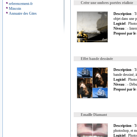
Créer une ombres portées réaliste
referencement-fr
Mincoin
Annuaire des Gites
Description
: T
objet dans une p
Logiciel
: Photo
Niveau
: - Inte
Proposé par le 
Effet bande dessinée
Description
: T
bande dessiné, à
Logiciel
: Photo
Niveau
: - Débu
Proposé par le 
Emaille Diamant
Description
: T
photoshop, et mê
Logiciel
: Photo