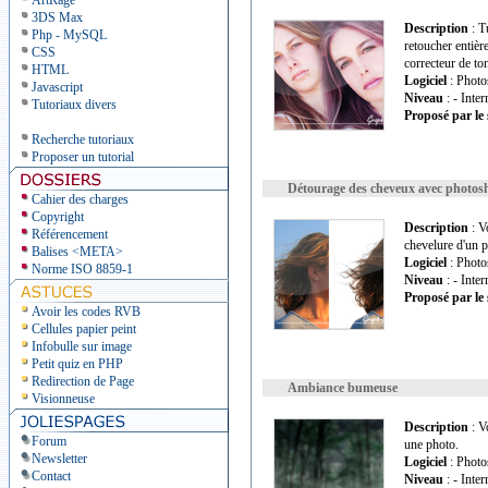
ArtRage
3DS Max
Description
: T
Php - MySQL
retoucher entièr
CSS
correcteur de ton 
HTML
Logiciel
: Photo
Javascript
Niveau
: - Inte
Tutoriaux divers
Proposé par le 
Recherche tutoriaux
Proposer un tutorial
Détourage des cheveux avec photos
Cahier des charges
Copyright
Description
: V
Référencement
chevelure d'un p
Balises <META>
Logiciel
: Photo
Norme ISO 8859-1
Niveau
: - Inte
Proposé par le 
Avoir les codes RVB
Cellules papier peint
Infobulle sur image
Petit quiz en PHP
Redirection de Page
Ambiance bumeuse
Visionneuse
Description
: V
Forum
une photo.
Newsletter
Logiciel
: Photo
Contact
Niveau
: - Inte