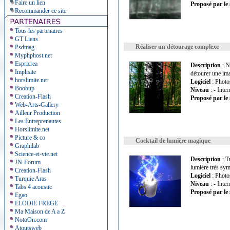
Faire un lien
Proposé par le 
Recommander ce site
Tous les partenaires
GT Liens
Réaliser un détourage complexe
Psdmag
Myphphost.net
Espricrea
Description
: N
Implisite
détourer une im
horslimite.net
Logiciel
: Photo
Boobup
Niveau
: - Inte
Creation-Flash
Proposé par le 
Web-Arts-Gallery
Ailleur Production
Les Entreprenautes
Horslimite.net
Picture & co
Cocktail de lumière magique
Graphilab
Science-et-vie.net
Description
: T
JN-Forum
lumière très sym
Creation-Flash
Logiciel
: Photo
Turquie Aras
Niveau
: - Inte
Tabs 4 acoustic
Proposé par le 
Egao
ELODIE FREGE
Ma Maison de A a Z
NotoOn.com
Atoutsweb